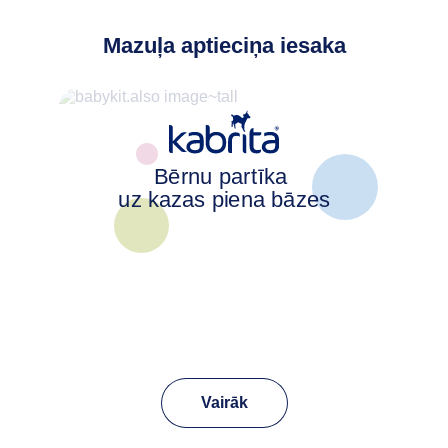
Mazuļa aptieciņa iesaka
Bērnu partīka
uz kazas piena bāzes
Vairāk