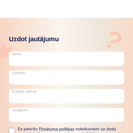
?
Uzdot jautājumu
Vārds
Uzvārds
E-pasta adrese
Jautājums
Es piekrītu
Privātuma politikas
noteikumiem un dodu