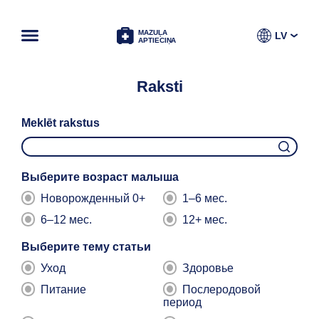
MAZUĻA
LV
APTIECIŅA
Raksti
Meklēt rakstus
Выберите возраст малыша
Новорожденный 0+
1–6 мес.
6–12 мес.
12+ мес.
Выберите тему статьи
Уход
Здоровье
Питание
Послеродовой
период