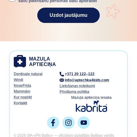
savu piekrišanu personas datu apstrādei
Uzdot jautājumu
Dentinale natural
+371 20 122–122
Windi
info@aptechka4kids.com
NoseFrida
Lietošanas noteikumi
Mammām
Privātuma politika
Kur nopirkt
Mazuļa aptieciņa iesaka
Kontakti
© 2026 SIA «PN Baltic» — oficiālais izplatītājs Baltijas valstīs